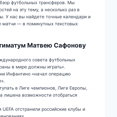
обзор футбольных трансферов. Мы
тей на эту тему, а несколько раз в
. У нас вы найдете точные календари и
е матчи — в поминутных текстовых
ьтиматум Матвею Сафонову
еждународного совета футбольных
траны в мире должны играть».
нни Инфантино «начал операцию
л».
тупать в Лиге чемпионов, Лиге Европы,
ла лишена возможности отобраться
и UEFA отстранили российские клубы и
евнованиях.