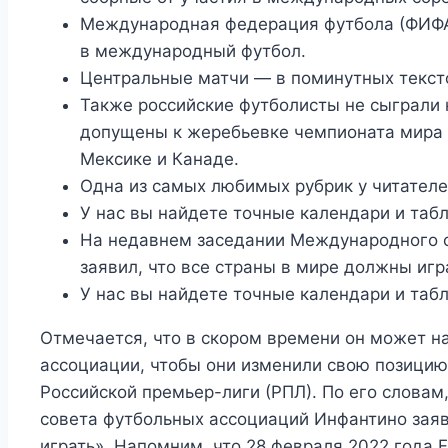
Международная федерация футбола (ФИФА
в международный футбол.
Центральные матчи — в поминутных текст
Также российские футболисты не сыграли 
допущены к жеребьевке чемпионата мира 2
Мексике и Канаде.
Одна из самых любимых рубрик у читателе
У нас вы найдете точные календари и таб
На недавнем заседании Международного с
заявил, что все страны в мире должны игр
У нас вы найдете точные календари и таб
Отмечается, что в скором времени он может н
ассоциации, чтобы они изменили свою позицию
Российской премьер-лиги (РПЛ). По его слова
совета футбольных ассоциаций Инфантино заяв
играть». Напомним, что 28 февраля 2022 года F