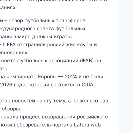
ваниях.
й – обзор футбольных трансферов.
еждународного совета футбольных
траны в мире должны играть».
и UEFA отстранили российские клубы и
евнованиях.
овета футбольных ассоциаций (IFAB) он
ать.
на чемпионате Европы — 2024 и не были
026 года, который состоится в США,
во новостей на эту тему, а несколько раз
 обзоры.
 начала процесс возвращения российского
ложил обозреватель портала Lateralweb