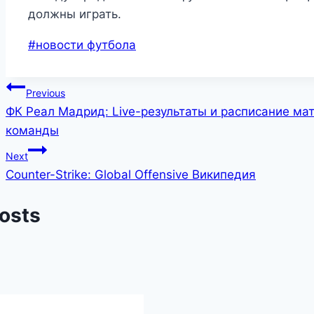
должны играть.
Post
#
новости футбола
Tags:
Post
Previous
ФК Реал Мадрид: Live-результаты и расписание мат
navigation
команды
Next
Counter-Strike: Global Offensive Википедия
Posts