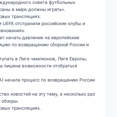
еждународного совета футбольных
траны в мире должны играть».
овых трансляциях.
и UEFA отстранили российские клубы и
евнованиях.
ет начать давление на европейские
зицию по возвращению сборной России и
тупать в Лиге чемпионов, Лиге Европы,
ла лишена возможности отобраться
) начала процесс по возвращению России
во новостей на эту тему, а несколько раз
 обзоры.
овых трансляциях.