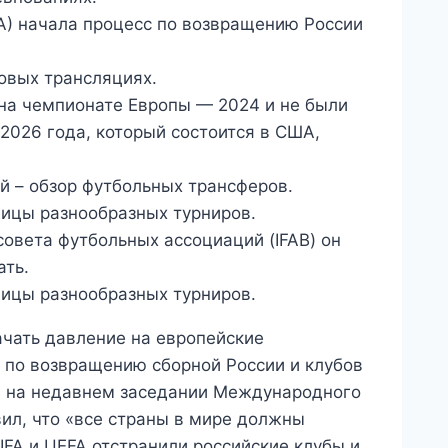
) начала процесс по возвращению России
овых трансляциях.
на чемпионате Европы — 2024 и не были
026 года, который состоится в США,
й – обзор футбольных трансферов.
лицы разнообразных турниров.
овета футбольных ассоциаций (IFAB) он
ать.
лицы разнообразных турниров.
ачать давление на европейские
 по возвращению сборной России и клубов
м, на недавнем заседании Международного
ил, что «все страны в мире должны
IFA и UEFA отстранили российские клубы и