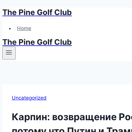
The Pine Golf Club
Skip
to
content
Home
The Pine Golf Club
Uncategorized
Карпин: возвращение Ро
потому что Путин и Тра