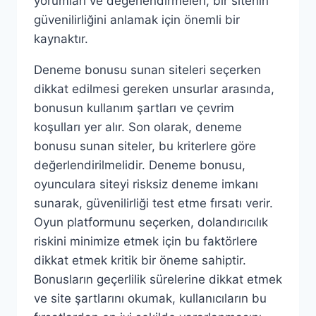
yorumları ve değerlendirmeleri, bir sitenin
güvenilirliğini anlamak için önemli bir
kaynaktır.
Deneme bonusu sunan siteleri seçerken
dikkat edilmesi gereken unsurlar arasında,
bonusun kullanım şartları ve çevrim
koşulları yer alır. Son olarak, deneme
bonusu sunan siteler, bu kriterlere göre
değerlendirilmelidir. Deneme bonusu,
oyunculara siteyi risksiz deneme imkanı
sunarak, güvenilirliği test etme fırsatı verir.
Oyun platformunu seçerken, dolandırıcılık
riskini minimize etmek için bu faktörlere
dikkat etmek kritik bir öneme sahiptir.
Bonusların geçerlilik sürelerine dikkat etmek
ve site şartlarını okumak, kullanıcıların bu