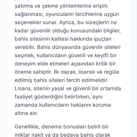
yatırma ve çekme yöntemlerine erişim
sağlanması, oyuncuların tercihlerine uygun
seçenekler sunar. Ayrıca, bu süreçlerin ne
kadar güvenilir olduğu konusundaki bilgiler,
bahis sitesinin kalitesi hakkında ipuçları
verebilir. Bahis dünyasında güvenilir siteleri
seçmek, kullanıcıların güvenli ve keyifli bir
deneyim elde etmeleri açısından kritik bir
öneme sahiptir. İlk olarak, lisanslı ve regüle
edilmiş bahis siteleri tercih edilmelidir.
Lisans, sitenin yasal ve güvenli bir ortamda
faaliyet gösterdiğini belirtirken, aynı
zamanda kullanıcıların haklarını koruma
altına alır.
Genellikle, deneme bonusları belirli bir
miktar nakit ya da bedava bahis olarak