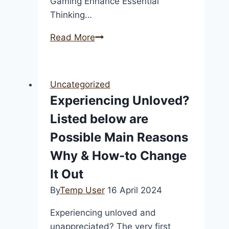
Gaming Enhance Essential
Thinking…
Casino
Read More
Rules,
Strategies
As
Uncategorized
Well
Experiencing Unloved?
As
Listed below are
Tip
Possible Main Reasons
Why & How-to Change
It Out
By
Temp User
16 April 2024
Experiencing unloved and
unappreciated? The very first