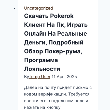
Uncategorized
Скачать Pokerok
Клиент На Пк, Играть
Онлайн На Реальные
Деньги, Подробный
Обзор Покер-рума,
Программа
Лояльности
By
Temp User
11 April 2025
Далее на почту придет письмо с
кодом верификации. Требуется
ввести его в отдельном поле и
нажать на кнопку