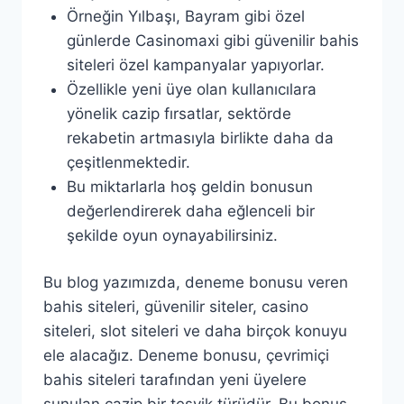
Örneğin Yılbaşı, Bayram gibi özel
günlerde Casinomaxi gibi güvenilir bahis
siteleri özel kampanyalar yapıyorlar.
Özellikle yeni üye olan kullanıcılara
yönelik cazip fırsatlar, sektörde
rekabetin artmasıyla birlikte daha da
çeşitlenmektedir.
Bu miktarlarla hoş geldin bonusun
değerlendirerek daha eğlenceli bir
şekilde oyun oynayabilirsiniz.
Bu blog yazımızda, deneme bonusu veren
bahis siteleri, güvenilir siteler, casino
siteleri, slot siteleri ve daha birçok konuyu
ele alacağız. Deneme bonusu, çevrimiçi
bahis siteleri tarafından yeni üyelere