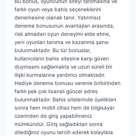
Bu bonus, oyuncunun siteyi tanımasına ve
farklı oyun veya bahis seçeneklerini
denemesine olanak tanır. Yatırımsız
deneme bonusunun avantajları arasında,
risk almadan oyun deneyimi elde etme,
yeni oyunları tanıma ve kazanma şansı
bulunmaktadır. Bu tür bonuslar,
kullanıcıların bahis sitesine karşı güven
duymasını sağlamakta ve uzun süreli bir
ilişki kurmalarına yardımcı olmaktadır.
Hediye deneme bonusu verenle birbirinden
farklı pek çok lisanslı güncel adres
bulunmaktadır. Bahis sitelerinde üyelikten
sonra hem mobil cihaz hem de bilgisayar
üzerinden de giriş yapabilmeniz
mümkündür. Giriş sağladıktan sonra
dilediğiniz oyunu tercih ederek kolaylıkla