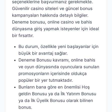
seçeneklerine başvurmanız gerekmekte.
Güvenilir casino siteleri ve güncel bonus
kampanyaları hakkında detaylı bilgiler.
Deneme bonusu, online casino ve bahis
dünyasına giriş yapmak isteyenler için ideal
bir fırsattır.
Bu durum, özellikle yeni başlayanlar için
büyük bir avantaj sağlar.
Deneme Bonusu kavramı, online bahis
ve oyun dünyasında oyunculara sunulan
promosyonların içerisinde oldukça
popüler bir yer tutmaktadır.
Bunların bana göre en önemlisi Hoş
geldin Bonusu ya da İlk Yatırım Bonusu
ya da İlk Üyelik Bonusu olarak bilinen
bonus.