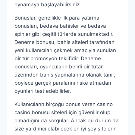
oynamaya başlayabilirsiniz.
Bonuslar, genellikle ilk para yatırma
bonusları, bedava bahisler ve bedava
spinler gibi çeşitli türlerde sunulmaktadır.
Deneme bonusu, bahis siteleri tarafından
yeni kullanıcıları çekmek amacıyla sunulan
bir tür promosyon teklifidir. Deneme
bonusları, oyuncuların belirli bir tutar
üzerinden bahis yapmalarına olanak tanır,
böylece gerçek paralarını riske atmadan
oyunları test edebilirler.
Kullanıcıların birçoğu bonus veren casino
casino bonusu siteleri için güvenilir olup
olmadığını da sorgular. Ancak bu durum da
size yardımcı olabilecek en iyi şey sitelerin