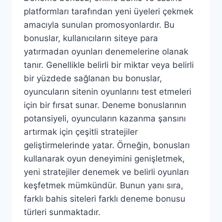
platformları tarafından yeni üyeleri çekmek
amacıyla sunulan promosyonlardır. Bu
bonuslar, kullanıcıların siteye para
yatırmadan oyunları denemelerine olanak
tanır. Genellikle belirli bir miktar veya belirli
bir yüzdede sağlanan bu bonuslar,
oyuncuların sitenin oyunlarını test etmeleri
için bir fırsat sunar. Deneme bonuslarının
potansiyeli, oyuncuların kazanma şansını
artırmak için çeşitli stratejiler
geliştirmelerinde yatar. Örneğin, bonusları
kullanarak oyun deneyimini genişletmek,
yeni stratejiler denemek ve belirli oyunları
keşfetmek mümkündür. Bunun yanı sıra,
farklı bahis siteleri farklı deneme bonusu
türleri sunmaktadır.