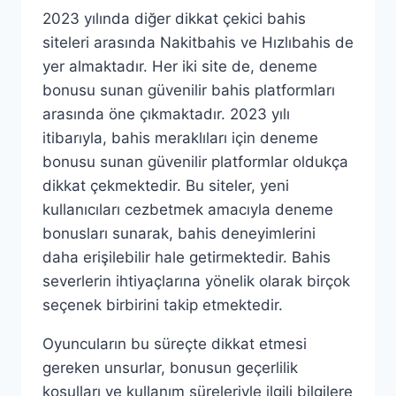
2023 yılında diğer dikkat çekici bahis
siteleri arasında Nakitbahis ve Hızlıbahis de
yer almaktadır. Her iki site de, deneme
bonusu sunan güvenilir bahis platformları
arasında öne çıkmaktadır. 2023 yılı
itibarıyla, bahis meraklıları için deneme
bonusu sunan güvenilir platformlar oldukça
dikkat çekmektedir. Bu siteler, yeni
kullanıcıları cezbetmek amacıyla deneme
bonusları sunarak, bahis deneyimlerini
daha erişilebilir hale getirmektedir. Bahis
severlerin ihtiyaçlarına yönelik olarak birçok
seçenek birbirini takip etmektedir.
Oyuncuların bu süreçte dikkat etmesi
gereken unsurlar, bonusun geçerlilik
koşulları ve kullanım süreleriyle ilgili bilgilere