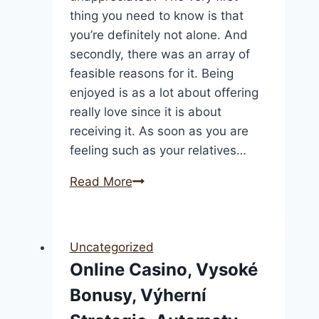
thing you need to know is that
you’re definitely not alone. And
secondly, there was an array of
feasible reasons for it. Being
enjoyed is as a lot about offering
really love since it is about
receiving it. As soon as you are
feeling such as your relatives…
Experiencing
Read More
Unloved?
Listed
below
Uncategorized
are
Online Casino, Vysoké
Possible
Bonusy, Výherní
Main
Reasons