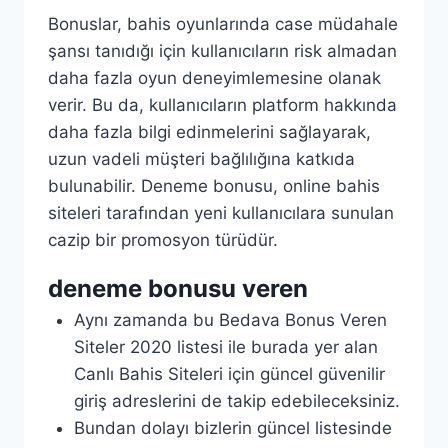
Bonuslar, bahis oyunlarında case müdahale
şansı tanıdığı için kullanıcıların risk almadan
daha fazla oyun deneyimlemesine olanak
verir. Bu da, kullanıcıların platform hakkında
daha fazla bilgi edinmelerini sağlayarak,
uzun vadeli müşteri bağlılığına katkıda
bulunabilir. Deneme bonusu, online bahis
siteleri tarafından yeni kullanıcılara sunulan
cazip bir promosyon türüdür.
deneme bonusu veren
Aynı zamanda bu Bedava Bonus Veren
Siteler 2020 listesi ile burada yer alan
Canlı Bahis Siteleri için güncel güvenilir
giriş adreslerini de takip edebileceksiniz.
Bundan dolayı bizlerin güncel listesinde