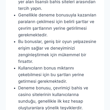
yer alan lisanslı bahis siteleri arasından
tercih yapın.
Genellikle deneme bonusuyla kazanılan
paraların çekilmesi için belirli şartlar ve
çevrim şartlarının yerine getirilmesi
gerekmektedir.
Bu bonuslar, geniş bir oyun yelpazesine
erişim sağlar ve deneyiminizi
zenginleştirmek için mükemmel bir
fırsattır.
Kullanıcıların bonus miktarını
çekebilmesi için bu şartları yerine
getirmesi gerekmektedir.
Deneme bonusu, çevrimiçi bahis ve
casino sitelerinin kullanıcılarına
sunduğu, genellikle ilk kez hesap
oluşturanlara yönelik teşviklerdir.