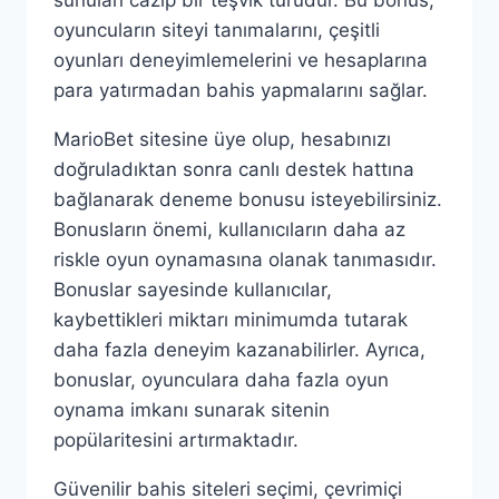
sunulan cazip bir teşvik türüdür. Bu bonus,
oyuncuların siteyi tanımalarını, çeşitli
oyunları deneyimlemelerini ve hesaplarına
para yatırmadan bahis yapmalarını sağlar.
MarioBet sitesine üye olup, hesabınızı
doğruladıktan sonra canlı destek hattına
bağlanarak deneme bonusu isteyebilirsiniz.
Bonusların önemi, kullanıcıların daha az
riskle oyun oynamasına olanak tanımasıdır.
Bonuslar sayesinde kullanıcılar,
kaybettikleri miktarı minimumda tutarak
daha fazla deneyim kazanabilirler. Ayrıca,
bonuslar, oyunculara daha fazla oyun
oynama imkanı sunarak sitenin
popülaritesini artırmaktadır.
Güvenilir bahis siteleri seçimi, çevrimiçi