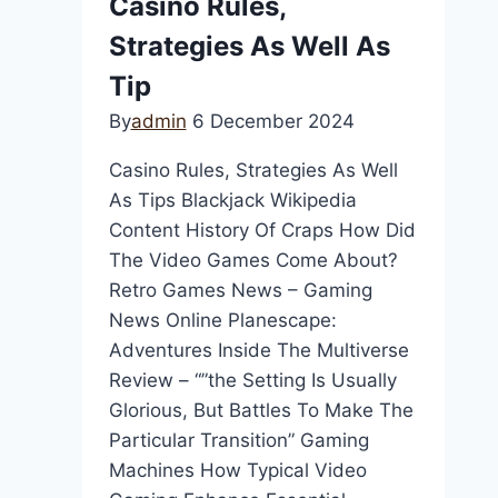
Casino Rules,
Играть
Strategies As Well As
Онлайн
На
Tip
Реальные
By
admin
6 December 2024
Деньги,
Подробный
Casino Rules, Strategies As Well
Обзор
As Tips Blackjack Wikipedia
Покер-
Content History Of Craps How Did
рума,
The Video Games Come About?
Программа
Retro Games News – Gaming
Лояльности
News Online Planescape:
Adventures Inside The Multiverse
Review – “”the Setting Is Usually
Glorious, But Battles To Make The
Particular Transition” Gaming
Machines How Typical Video