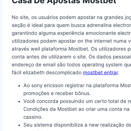
Casa De Apostas Mostbet
No site, os usuários podem apostar na grandes jo
seção é ideal para quem busca adrenalina electron
garantindo alguma experiência emocionante elect
utilizadores podem apostar on the internet numa v
através weil plataforma Mostbet. Os utilizadores 
conta antes de utilizarem o site. Os dados pessoa
endereço de email são todos operating system que
fácil elizabeth descomplicado
mostbet entrar
.
Ao sony ericsson registrar na plataforma Most
promoções e receber bônus.
Você concorda possuindo um certo total de 
Condições da Mostbet ao criar uma conta na 
cassino.
Seu sistema disponibiliza a new realização d