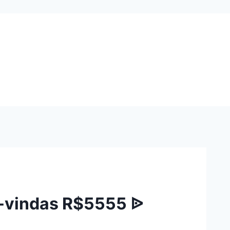
-vindas R$5555 ᐉ