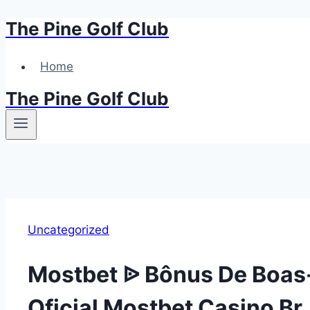
The Pine Golf Club
Skip
to
content
Home
The Pine Golf Club
Uncategorized
Mostbet ᐉ Bônus De Boas
Oficial Mostbet Casino Br