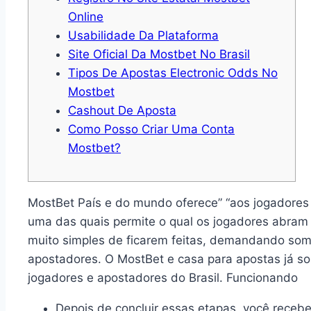
Online
Usabilidade Da Plataforma
Site Oficial Da Mostbet No Brasil
Tipos De Apostas Electronic Odds No
Mostbet
Cashout De Aposta
Como Posso Criar Uma Conta
Mostbet?
MostBet País e do mundo oferece” “aos jogadores q
uma das quais permite o qual os jogadores abram
muito simples de ficarem feitas, demandando som
apostadores. O MostBet e casa para apostas já s
jogadores e apostadores do Brasil. Funcionando
Depois de concluir essas etapas, você recebe