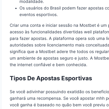
modalidade.
Os usuários do Brasil podem fazer apostas 
eventos esportivos.
Criar uma conta e iniciar sessão na Mostbet é um 
acesso às funcionalidades divertidas weil plata
para fazer apostas. A plataforma opera sob uma 
autoridades sobre licenciamento mais conceituadas
significa que a Mostbet adere the todos os regul
um ambiente de apostas seguro e justo. A Mostbe
the internet confiável e bem conhecida.
Tipos De Apostas Esportivas
Se você adivinhar possuindo exatidão os benefici
ganhará uma recompensa. Se você apostar mhh po
você ganha é baseado no quão bem você previu o 