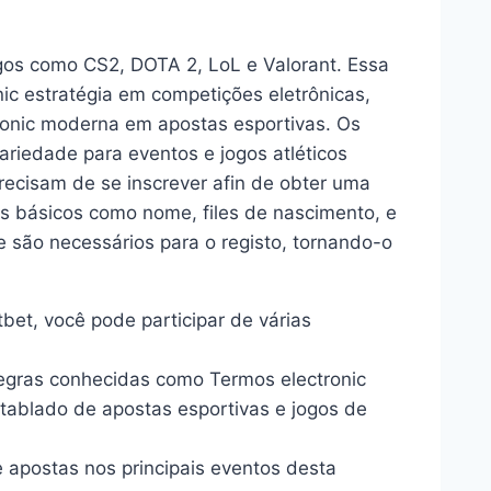
gos como CS2, DOTA 2, LoL e Valorant. Essa
ic estratégia em competições eletrônicas,
ronic moderna em apostas esportivas. Os
ariedade para eventos e jogos atléticos
precisam de se inscrever afin de obter uma
is básicos como nome, files de nascimento, e
 são necessários para o registo, tornando-o
bet, você pode participar de várias
regras conhecidas como Termos electronic
tablado de apostas esportivas e jogos de
e apostas nos principais eventos desta