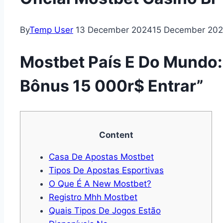
By
Temp User
13 December 2024
15 December 20
Mostbet País E Do Mundo: S
Bônus 15 000r$ Entrar”
Content
Casa De Apostas Mostbet
Tipos De Apostas Esportivas
O Que É A New Mostbet?
Registro Mhh Mostbet
Quais Tipos De Jogos Estão