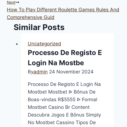
Next
How To Play Different Roulette Games Rules And
Comprehensive Guid
Similar Posts
Uncategorized
Processo De Registo E
Login Na Mostbe
By
admin
24 November 2024
Processo De Registo E Login Na
Mostbet Mostbet ᐉ Bônus De
Boas-vindas R$5555 ᐉ Formal
Mostbet Casino Br Content
Descubra Jogos E Bônus Simply
No Mostbet Cassino Tipos De