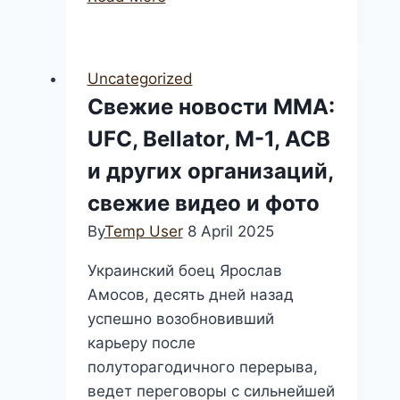
To
Play
Different
Uncategorized
Roulette
Свежие новости ММА:
Games
UFC, Bellator, M-1, ACB
Rules
And
и других организаций,
Comprehensive
свежие видео и фото
Guid
By
Temp User
8 April 2025
Украинский боец Ярослав
Амосов, десять дней назад
успешно возобновивший
карьеру после
полуторагодичного перерыва,
ведет переговоры с сильнейшей