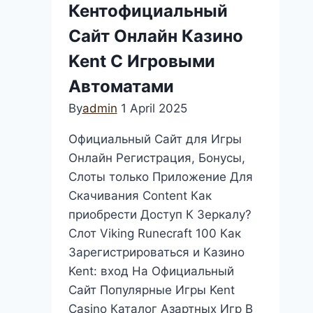
Кентофициальный
1,
ACB
Сайт Онлайн Казино
и
Kent С Игровыми
других
Автоматами
организаций,
свежие
By
admin
1 April 2025
видео
Официальный Сайт для Игры
и
Онлайн Регистрация, Бонусы,
фото
Слоты только Приложение Для
Скачивания Content Как
приобрести Доступ К Зеркалу?
Слот Viking Runecraft 100 Как
Зарегистрироваться и Казино
Kent: вход На Официальный
Сайт Популярные Игры Kent
Casino Каталог Азартных Игр В