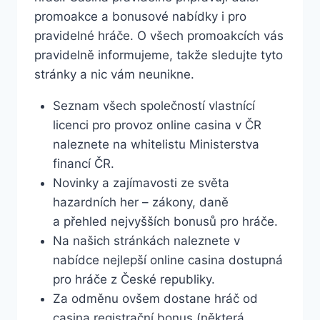
promoakce a bonusové nabídky i pro
pravidelné hráče. O všech promoakcích vás
pravidelně informujeme, takže sledujte tyto
stránky a nic vám neunikne.
Seznam všech společností vlastnící
licenci pro provoz online casina v ČR
naleznete na whitelistu Ministerstva
financí ČR.
Novinky a zajímavosti ze světa
hazardních her – zákony, daně
a přehled nejvyšších bonusů pro hráče.
Na našich stránkách naleznete v
nabídce nejlepší online casina dostupná
pro hráče z České republiky.
Za odměnu ovšem dostane hráč od
casina registrační bonus (některá