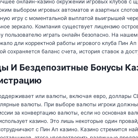
 лучшее онлайн-казино окружении игровых клубов с
ким выбором игровых автоматов и азартных слотов
тную игру с моментальной выплатой выигрышей чер
ьное зеркало. Компания существует лицензию остро
у пользователю играть онлайн безопасно. На нашем
ркало дли корректной работы игрового клуба Пин Ап 
й сохраняется баланс счета, история ставок а дос
ы И Бездепозитные Бонусы Каз
гистрацию
поддерживает или валюты, включая евро, доллары 
пулярные валюты. При выборе валюты игроки должны
ссии за конвертацию валюты, если но основная вал
 использует казино. Это лишь некоторые один прова
сотрудничают с Пин Ап казино. Казино стремится на
поставщиков, этого удовлетворить различные предп