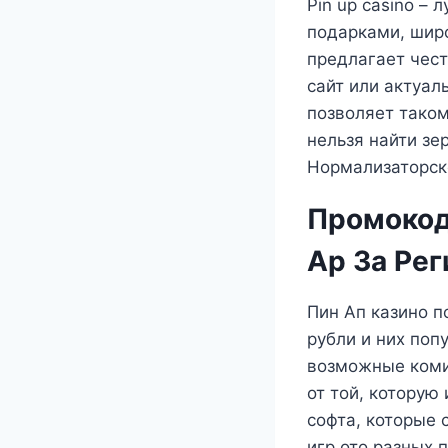
Pin up casino –
подарками, широ
предлагает чес
сайт или актуал
позволяет таком
нельзя найти зе
Нормализаторско
Промокод
Ap За Ре
Пин Ап казино 
рубли и них по
возможные коми
от той, которую
софта, которые 
игр ото разных 