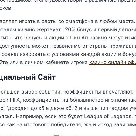
оков.
оляет играть в слоты со смартфона в любом места.
телям казино жертвует 120% бонус и первый депози
тить, что бонусы и акции в Пин Ап казино могут изм
доступность может независимо от страны проживани
роанализировать с условиями каждой акции и бону
йте или в личном кабинете игрока
казино онлайн оф
циальный Сайт
большой выбор событий, коэффициенты впечатляют. 
вок FIFA, коэффициенты на большинство игр начинают
х” “доходят до х5 а даже х6. 2 и выше пиппардом у
ясья. Например, если это будет League of Legends, 
ся как на итогового победителя, же и исход зависим