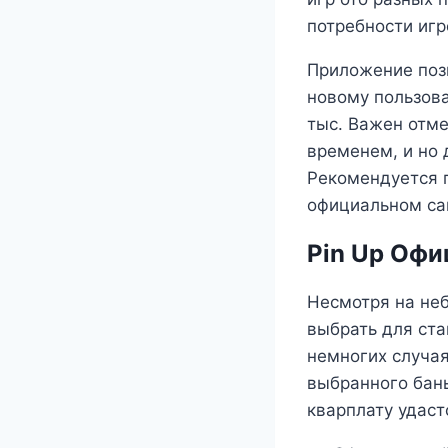
потребности игр
Приложение позв
новому пользова
тыс. Важен отме
временем, и но 
Рекомендуется п
официальном са
Pin Up Офи
Несмотря на не
выбрать для ста
немногих случая
выбранного бань
кварплату удаст