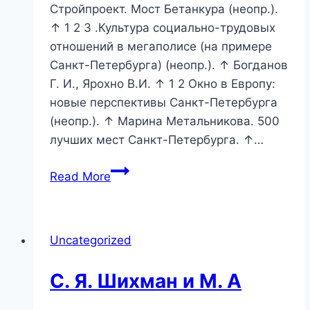
Стройпроект. Мост Бетанкура (неопр.).
↑ 1 2 3 .Культура социально-трудовых
отношений в мегаполисе (на примере
Санкт-Петербурга) (неопр.). ↑ Богданов
Г. И., Ярохно В.И. ↑ 1 2 Окно в Европу:
новые перспективы Санкт-Петербурга
(неопр.). ↑ Марина Метальникова. 500
лучших мест Санкт-Петербурга. ↑…
О
Read More
кафедре
истории
средних
Uncategorized
веков
С. Я. Шихман и М. А