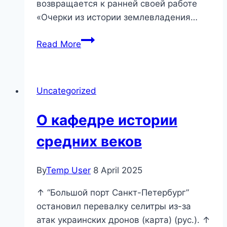
возвращается к ранней своей работе
«Очерки из истории землевладения…
О
Read More
кафедре
истории
средних
Uncategorized
веков
О кафедре истории
средних веков
By
Temp User
8 April 2025
↑ “Большой порт Санкт-Петербург”
остановил перевалку селитры из-за
атак украинских дронов (карта) (рус.). ↑