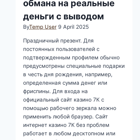
обмана на реальные
деньги с выводом
By
Temp User
9 April 2025
Праздничный презент. Для
постоянных пользователей с
подтвержденным профилем обычно
предусмотрены специальные подарки
в честь дня рождения, например,
определенная сумма денег или
фриспины. Для входа на
официальный сайт казино 7К с
помощью рабочего зеркала можно
применить любой браузер. Сайт
интернет казино 7К без проблем
работает в любом десктопном или