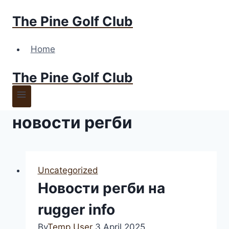
Skip
The Pine Golf Club
to
content
Home
The Pine Golf Club
новости регби
Uncategorized
Новости регби на
rugger info
By
Temp User
3 April 2025