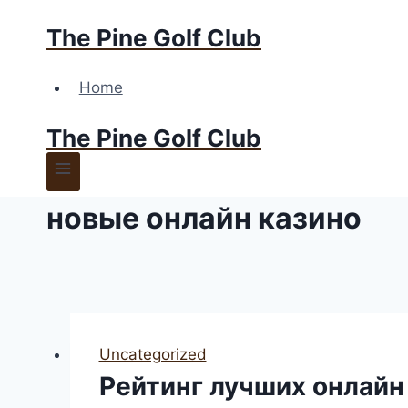
Skip
The Pine Golf Club
to
content
Home
The Pine Golf Club
новые онлайн казино
Uncategorized
Рейтинг лучших онлайн