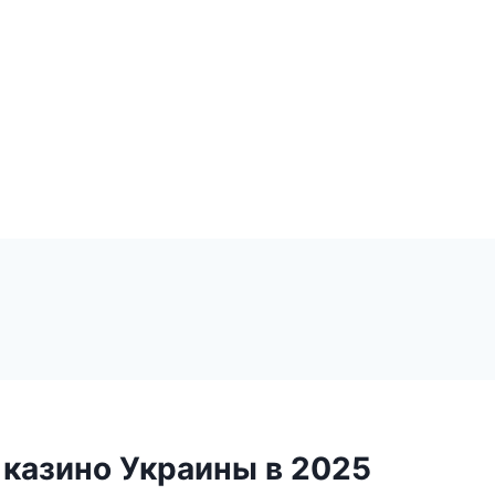
 казино Украины в 2025