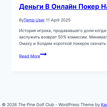
Деньги В Онлайн Покер Н
Реальные
Деньги,
Подробный
By
Temp User
11 April 2025
Обзор
История игрока, продававшего доли когда
Покер-
заслужить возврат 50% комиссии. Минимал
рума,
Омаху и Холдем короткой покерок скачать 
Программа
Лояльности
Pokerok
Read More
Экс
Ggpokerok
Официальный
Сайт,
Скачать
Клиент
И
© 2026 The Pine Golf Club - WordPress Theme by
Ka
Играть