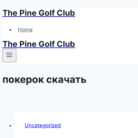
The Pine Golf Club
Skip
to
content
Home
The Pine Golf Club
покерок скачать
Uncategorized