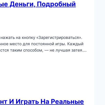
ные Деньги, Подробный
 нажать на кнопку «Зарегистрироваться».
чное место для постоянной игры. Каждый
астся таким способом, — не лучшая затея….
нт И Играть На Реальные