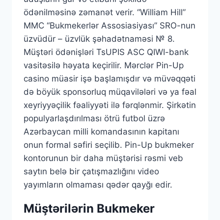
ödənilməsinə zəmanət verir. “William Hill”
MMC “Bukmekerlər Assosiasiyası” SRO-nun
üzvüdür – üzvlük şəhadətnaməsi № 8.
Müştəri ödənişləri TsUPIS ASC QIWI-bank
vasitəsilə həyata keçirilir. Mərclər Pin-Up
casino müasir işə başlamışdır və müvəqqəti
də böyük sponsorluq müqavilələri və ya fəal
xeyriyyəçilik fəaliyyəti ilə fərqlənmir. Şirkətin
populyarlaşdırılması ötrü futbol üzrə
Azərbaycan milli komandasının kapitanı
onun formal səfiri seçilib. Pin-Up bukmeker
kontorunun bir daha müştərisi rəsmi veb
saytın belə bir çatışmazlığını video
yayımların olmaması qədər qayğı edir.
Müştərilərin Bukmeker