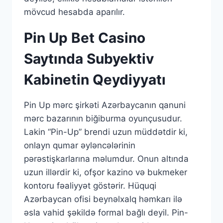
mövcud hesabda aparılır.
Pin Up Bet Casino
Saytında Subyektiv
Kabinetin Qeydiyyatı
Pin Up mərc şirkəti Azərbaycanın qanuni
mərc bazarının biğiburma oyunçusudur.
Lakin “Pin-Up” brendi uzun müddətdir ki,
onlayn qumar əyləncələrinin
pərəstişkarlarına məlumdur. Onun altında
uzun illərdir ki, ofşor kazino və bukmeker
kontoru fəaliyyət göstərir. Hüquqi
Azərbaycan ofisi beynəlxalq həmkarı ilə
əsla vahid şəkildə formal bağlı deyil. Pin-