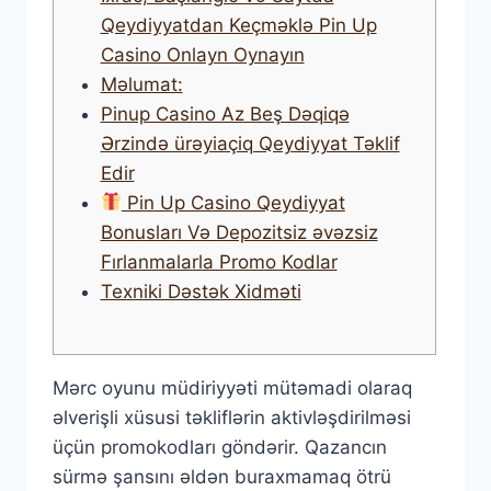
Qeydiyyatdan Keçməklə Pin Up
Casino Onlayn Oynayın
Məlumat:
Pinup Casino Az Beş Dəqiqə
Ərzində ürəyiaçiq Qeydiyyat Təklif
Edir
Pin Up Casino Qeydiyyat
Bonusları Və Depozitsiz əvəzsiz
Fırlanmalarla Promo Kodlar
Texniki Dəstək Xidməti
Mərc oyunu müdiriyyəti mütəmadi olaraq
əlverişli xüsusi təkliflərin aktivləşdirilməsi
üçün promokodları göndərir. Qazancın
sürmə şansını əldən buraxmamaq ötrü