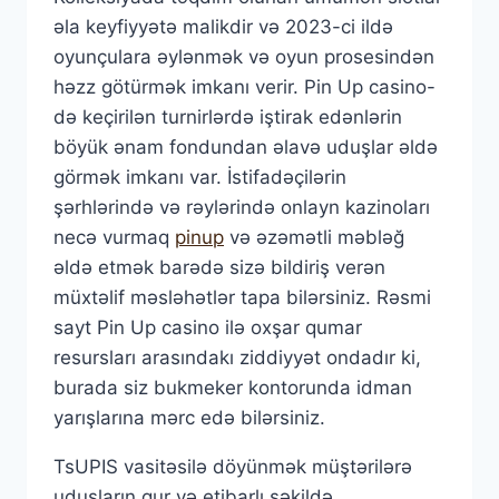
əla keyfiyyətə malikdir və 2023-ci ildə
oyunçulara əylənmək və oyun prosesindən
həzz götürmək imkanı verir. Pin Up casino-
də keçirilən turnirlərdə iştirak edənlərin
böyük ənam fondundan əlavə uduşlar əldə
görmək imkanı var. İstifadəçilərin
şərhlərində və rəylərində onlayn kazinoları
necə vurmaq
pinup
və əzəmətli məbləğ
əldə etmək barədə sizə bildiriş verən
müxtəlif məsləhətlər tapa bilərsiniz. Rəsmi
sayt Pin Up casino ilə oxşar qumar
resursları arasındakı ziddiyyət ondadır ki,
burada siz bukmeker kontorunda idman
yarışlarına mərc edə bilərsiniz.
TsUPIS vasitəsilə döyünmək müştərilərə
uduşların gur və etibarlı şəkildə