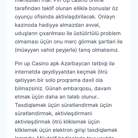
tərəfindən təklif olunan elliklə bonuslar öz
oyunçu ofisində aktivləşdiriləcək. Onlayn
kazinoda hədiyyə almazdan əvvəl,
uduşların çıxarılması ilə üstüörtülü problem
olmaması üçün onu mərc görmək şərtləri ilə
(müəyyən vahid peyjerlə) tanış olmalısınız.
Pin up Casino apk Azərbaycan tətbiqi ilə
internetdə qeydiyyatdan keçmək ötrü
qətiyyən bir solo proqrama daxil ola
bilməzsiniz. Günah embarqosu, davam
etmək üçün daha ən tələb olunur..
Təsdiqləmək üçün sürətləndirmək üçün
sürətləndirmək, aktivləşdirməni
aktivləşdirmək ötrü klikləmək üçün
klikləmək üçün elektron girişi təsdiqləmək