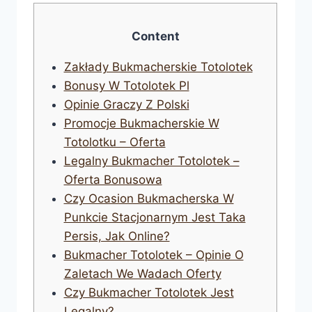
Content
Zakłady Bukmacherskie Totolotek
Bonusy W Totolotek Pl
Opinie Graczy Z Polski
Promocje Bukmacherskie W
Totolotku – Oferta
Legalny Bukmacher Totolotek –
Oferta Bonusowa
Czy Ocasion Bukmacherska W
Punkcie Stacjonarnym Jest Taka
Persis, Jak Online?
Bukmacher Totolotek – Opinie O
Zaletach We Wadach Oferty
Czy Bukmacher Totolotek Jest
Legalny?