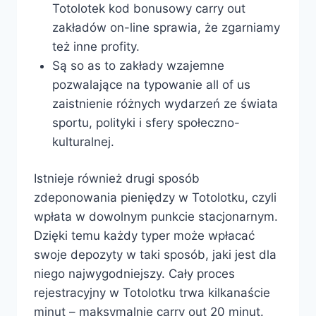
Totolotek kod bonusowy carry out
zakładów on-line sprawia, że zgarniamy
też inne profity.
Są so as to zakłady wzajemne
pozwalające na typowanie all of us
zaistnienie różnych wydarzeń ze świata
sportu, polityki i sfery społeczno-
kulturalnej.
Istnieje również drugi sposób
zdeponowania pieniędzy w Totolotku, czyli
wpłata w dowolnym punkcie stacjonarnym.
Dzięki temu każdy typer może wpłacać
swoje depozyty w taki sposób, jaki jest dla
niego najwygodniejszy. Cały proces
rejestracyjny w Totolotku trwa kilkanaście
minut – maksymalnie carry out 20 minut.