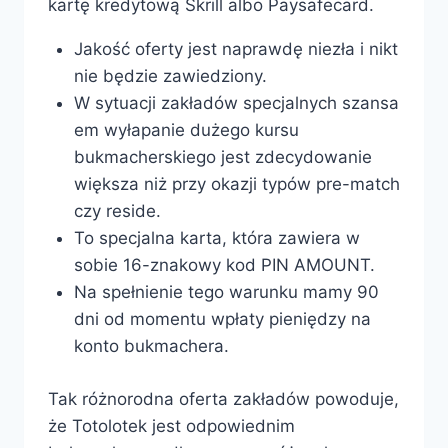
kartę kredytową Skrill albo Paysafecard.
Jakość oferty jest naprawdę niezła i nikt
nie będzie zawiedziony.
W sytuacji zakładów specjalnych szansa
em wyłapanie dużego kursu
bukmacherskiego jest zdecydowanie
większa niż przy okazji typów pre-match
czy reside.
To specjalna karta, która zawiera w
sobie 16-znakowy kod PIN AMOUNT.
Na spełnienie tego warunku mamy 90
dni od momentu wpłaty pieniędzy na
konto bukmachera.
Tak różnorodna oferta zakładów powoduje,
że Totolotek jest odpowiednim