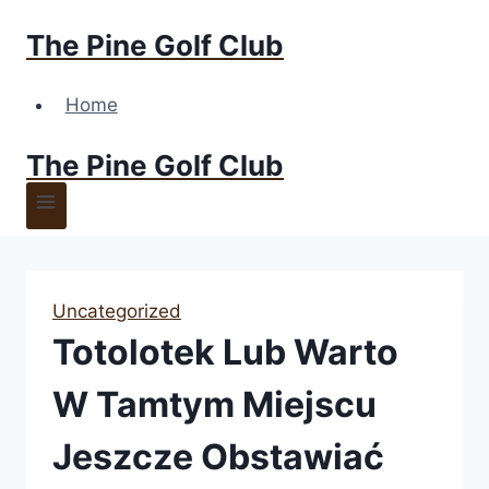
Skip
The Pine Golf Club
to
content
Home
The Pine Golf Club
Uncategorized
Totolotek Lub Warto
W Tamtym Miejscu
Jeszcze Obstawiać