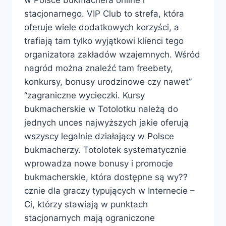
stacjonarnego. VIP Club to strefa, która
oferuje wiele dodatkowych korzyści, a
trafiają tam tylko wyjątkowi klienci tego
organizatora zakładów wzajemnych. Wśród
nagród można znaleźć tam freebety,
konkursy, bonusy urodzinowe czy nawet”
“zagraniczne wycieczki. Kursy
bukmacherskie w Totolotku należą do
jednych unces najwyższych jakie oferują
wszyscy legalnie działający w Polsce
bukmacherzy. Totolotek systematycznie
wprowadza nowe bonusy i promocje
bukmacherskie, która dostępne są wy??
cznie dla graczy typujących w Internecie –
Ci, którzy stawiają w punktach
stacjonarnych mają ograniczone