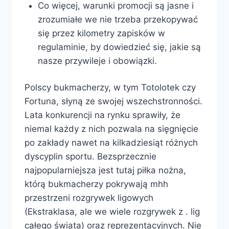
Co więcej, warunki promocji są jasne i
zrozumiałe we nie trzeba przekopywać
się przez kilometry zapisków w
regulaminie, by dowiedzieć się, jakie są
nasze przywileje i obowiązki.
Polscy bukmacherzy, w tym Totolotek czy
Fortuna, słyną ze swojej wszechstronności.
Lata konkurencji na rynku sprawiły, że
niemal każdy z nich pozwala na sięgnięcie
po zakłady nawet na kilkadziesiąt różnych
dyscyplin sportu. Bezsprzecznie
najpopularniejsza jest tutaj piłka nożna,
którą bukmacherzy pokrywają mhh
przestrzeni rozgrywek ligowych
(Ekstraklasa, ale we wiele rozgrywek z . lig
całego świata) oraz reprezentacyjnych. Nie