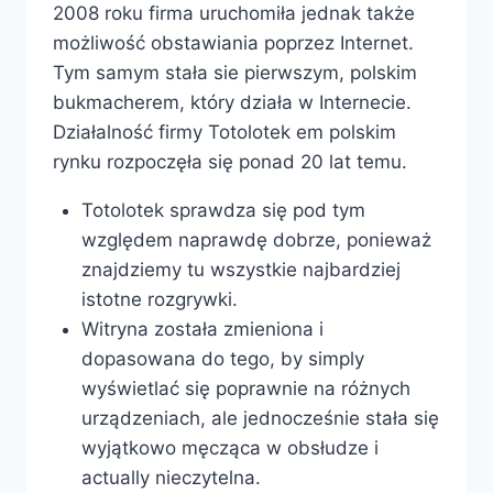
2008 roku firma uruchomiła jednak także
możliwość obstawiania poprzez Internet.
Tym samym stała sie pierwszym, polskim
bukmacherem, który działa w Internecie.
Działalność firmy Totolotek em polskim
rynku rozpoczęła się ponad 20 lat temu.
Totolotek sprawdza się pod tym
względem naprawdę dobrze, ponieważ
znajdziemy tu wszystkie najbardziej
istotne rozgrywki.
Witryna została zmieniona i
dopasowana do tego, by simply
wyświetlać się poprawnie na różnych
urządzeniach, ale jednocześnie stała się
wyjątkowo męcząca w obsłudze i
actually nieczytelna.