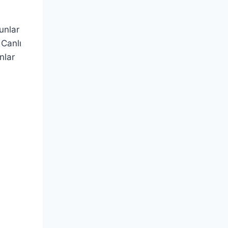
unlar
 Canlı
nlar