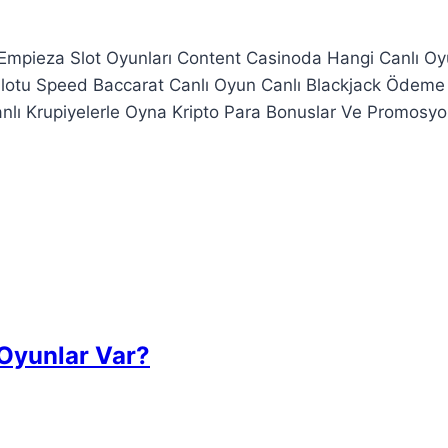
o Empieza Slot Oyunları Content Casinoda Hangi Canlı Oy
 Slotu Speed Baccarat Canlı Oyun Canlı Blackjack Ödeme
anlı Krupiyelerle Oyna Kripto Para Bonuslar Ve Promosyo
 Oyunlar Var?