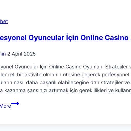
Hızlı
Giriş
Ve
ibet
Kayıt”
esyonel Oyuncular İçin Online Casino Oy
in
2 April 2025
yonel Oyuncular İçin Online Casino Oyunları: Stratejile
ğlenceli bir aktivite olmanın ötesine geçerek profesyon
ların nasıl daha başarılı olabileceğine dair stratejiler v
 kazanma şansınızı artırmak için gereklilikleri ve kullan
Profesyonel
More
Oyuncular
İçin
Online