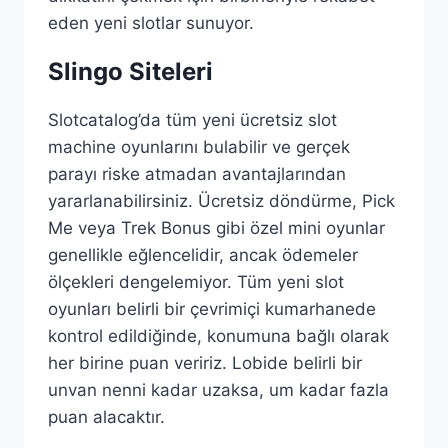
eden yeni slotlar sunuyor.
Slingo Siteleri
Slotcatalog’da tüm yeni ücretsiz slot
machine oyunlarını bulabilir ve gerçek
parayı riske atmadan avantajlarından
yararlanabilirsiniz. Ücretsiz döndürme, Pick
Me veya Trek Bonus gibi özel mini oyunlar
genellikle eğlencelidir, ancak ödemeler
ölçekleri dengelemiyor. Tüm yeni slot
oyunları belirli bir çevrimiçi kumarhanede
kontrol edildiğinde, konumuna bağlı olarak
her birine puan veririz. Lobide belirli bir
unvan nenni kadar uzaksa, um kadar fazla
puan alacaktır.