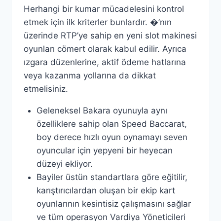
Herhangi bir kumar mücadelesini kontrol
etmek için ilk kriterler bunlardır. �’nın
üzerinde RTP’ye sahip en yeni slot makinesi
oyunları cömert olarak kabul edilir. Ayrıca
ızgara düzenlerine, aktif ödeme hatlarına
veya kazanma yollarına da dikkat
etmelisiniz.
Geleneksel Bakara oyunuyla aynı
özelliklere sahip olan Speed Baccarat,
boy derece hızlı oyun oynamayı seven
oyuncular için yepyeni bir heyecan
düzeyi ekliyor.
Bayiler üstün standartlara göre eğitilir,
karıştırıcılardan oluşan bir ekip kart
oyunlarının kesintisiz çalışmasını sağlar
ve tüm operasyon Vardiya Yöneticileri