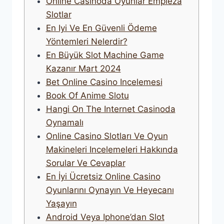
Online Casinoda Oyunlar Empieza
Slotlar
En Iyi Ve En Güvenli Ödeme
Yöntemleri Nelerdir?
En Büyük Slot Machine Game
Kazanır Mart 2024
Bet Online Casino Incelemesi
Book Of Anime Slotu
Hangi On The Internet Casinoda
Oynamalı
Online Casino Slotları Ve Oyun
Makineleri Incelemeleri Hakkında
Sorular Ve Cevaplar
En İyi Ücretsiz Online Casino
Oyunlarını Oynayın Ve Heyecanı
Yaşayın
Android Veya Iphone’dan Slot