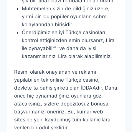
şık bir cihaz bazı tombala topları fırlatır.
Muhtemelen sizin de bildiğiniz üzere,
yirmi bir, bu popüler oyunların sobre
kolaylarından birisidir.
Önerdiğimiz en iyi Türkçe casinoları
kontrol ettiğinizden emin olursanız, Lira
ile oynayabilir” “ve daha da iyisi,
kazanımlarınızı Lira olarak alabilirsiniz.
Resmi olarak onaylanan ve reklamı
yapılabilen tek online Türkçe casino,
devlete ta bahis şirketi olan İDDAA’dır. Daha
önce hiç oynamadığınız oyunlara göz
atacaksınız, sizlere depozitosuz bonusa
başvurmanızı öneririz. Bu, kumar web
sitesine yeni kaydolmuş tüm kullanıcılara
verilen bir ödül şeklidir.