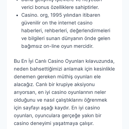
verici bonus özelliklere sahiptirler.
Casino. org, 1995 yılından itibaren
güvenilir on the internet casino
haberleri, rehberleri, değerlendirmeleri
ve bilgileri sunan dünyanın önde gelen
bağımsız on-line oyun mercidir.
Bu En İyi Canlı Casino Oyunları kılavuzunda,
neden bahsettiğimizi anlamak için kesinlikle
denemen gereken müthiş oyunları ele
alacağız. Canlı bir krupiye aksiyonu
arıyorsan, en iyi casino oyunlarının neler
olduğunu ve nasıl çalıştıklarını öğrenmek
için sayfayı aşağı kaydır. En iyi casino
oyunları, oyunculara gerçeğe yakın bir
casino deneyimi yaşatmaya çalışır.