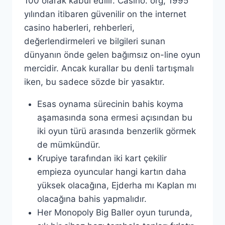
100 olarak kabul edilir. Casino. org, 1995
yılından itibaren güvenilir on the internet
casino haberleri, rehberleri,
değerlendirmeleri ve bilgileri sunan
dünyanın önde gelen bağımsız on-line oyun
mercidir. Ancak kurallar bu denli tartışmalı
iken, bu sadece sözde bir yasaktır.
Esas oynama sürecinin bahis koyma
aşamasında sona ermesi açısından bu
iki oyun türü arasında benzerlik görmek
de mümkündür.
Krupiye tarafından iki kart çekilir
empieza oyuncular hangi kartın daha
yüksek olacağına, Ejderha mı Kaplan mı
olacağına bahis yapmalıdır.
Her Monopoly Big Baller oyun turunda,