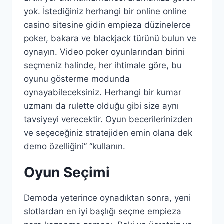
yok. İstediğiniz herhangi bir online online
casino sitesine gidin empieza düzinelerce
poker, bakara ve blackjack türünü bulun ve
oynayın. Video poker oyunlarından birini
seçmeniz halinde, her ihtimale göre, bu
oyunu gösterme modunda
oynayabileceksiniz. Herhangi bir kumar
uzmanı da rulette olduğu gibi size aynı
tavsiyeyi verecektir. Oyun becerilerinizden
ve seçeceğiniz stratejiden emin olana dek
demo özelliğini” “kullanın.
Oyun Seçimi
Demoda yeterince oynadıktan sonra, yeni
slotlardan en iyi başlığı seçme empieza