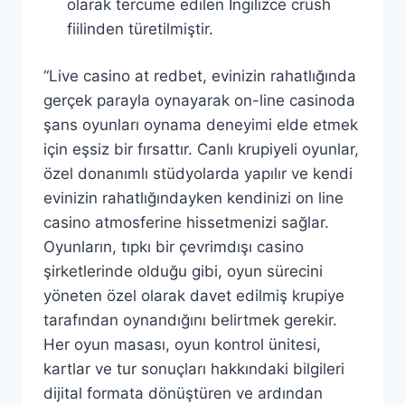
olarak tercüme edilen İngilizce crush
fiilinden türetilmiştir.
“Live casino at redbet, evinizin rahatlığında
gerçek parayla oynayarak on-line casinoda
şans oyunları oynama deneyimi elde etmek
için eşsiz bir fırsattır. Canlı krupiyeli oyunlar,
özel donanımlı stüdyolarda yapılır ve kendi
evinizin rahatlığındayken kendinizi on line
casino atmosferine hissetmenizi sağlar.
Oyunların, tıpkı bir çevrimdışı casino
şirketlerinde olduğu gibi, oyun sürecini
yöneten özel olarak davet edilmiş krupiye
tarafından oynandığını belirtmek gerekir.
Her oyun masası, oyun kontrol ünitesi,
kartlar ve tur sonuçları hakkındaki bilgileri
dijital formata dönüştüren ve ardından