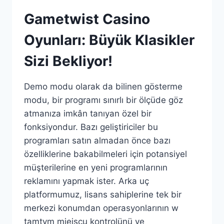
Gametwist Casino
Oyunları: Büyük Klasikler
Sizi Bekliyor!
Demo modu olarak da bilinen gösterme
modu, bir programı sınırlı bir ölçüde göz
atmanıza imkân tanıyan özel bir
fonksiyondur. Bazı geliştiriciler bu
programları satın almadan önce bazı
özelliklerine bakabilmeleri için potansiyel
müşterilerine en yeni programlarının
reklamını yapmak ister. Arka uç
platformumuz, lisans sahiplerine tek bir
merkezi konumdan operasyonlarının w
tamtym miejscu kontrolünü ve