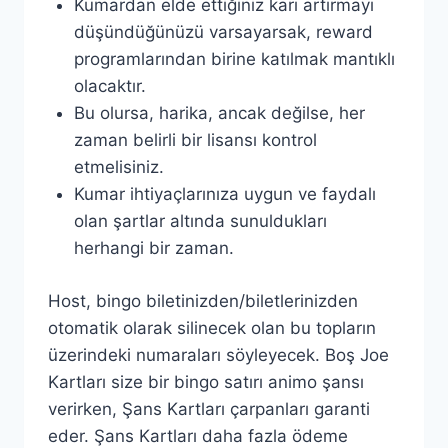
Kumardan elde ettiğiniz karı artırmayı
düşündüğünüzü varsayarsak, reward
programlarından birine katılmak mantıklı
olacaktır.
Bu olursa, harika, ancak değilse, her
zaman belirli bir lisansı kontrol
etmelisiniz.
Kumar ihtiyaçlarınıza uygun ve faydalı
olan şartlar altında sunuldukları
herhangi bir zaman.
Host, bingo biletinizden/biletlerinizden
otomatik olarak silinecek olan bu topların
üzerindeki numaraları söyleyecek. Boş Joe
Kartları size bir bingo satırı animo şansı
verirken, Şans Kartları çarpanları garanti
eder. Şans Kartları daha fazla ödeme