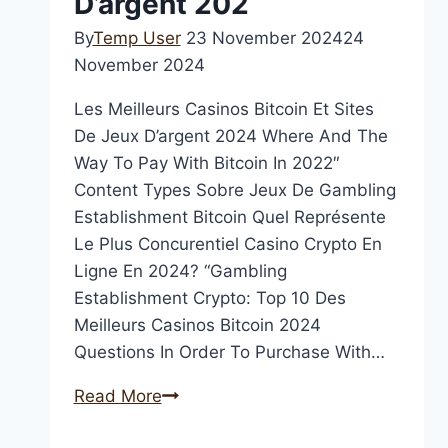
D’argent 202
By
Temp User
23 November 2024
24
November 2024
Les Meilleurs Casinos Bitcoin Et Sites
De Jeux D’argent 2024 Where And The
Way To Pay With Bitcoin In 2022″
Content Types Sobre Jeux De Gambling
Establishment Bitcoin Quel Représente
Le Plus Concurentiel Casino Crypto En
Ligne En 2024? “Gambling
Establishment Crypto: Top 10 Des
Meilleurs Casinos Bitcoin 2024
Questions In Order To Purchase With…
Les
Read More
Meilleurs