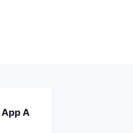
o App A