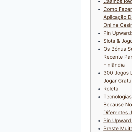
Casinos Re
Como Fazer
Aplicação Do
Online Casin
Pin Upwards
Slots & Jog
Os Bónus S
Recente Pa
Finlândia
300 Jogos D
Jogar Gratu
Roleta
Tecnologias
Because Nos
Diferentes 
Pin Upward 
Preste Muit