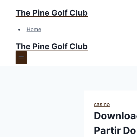
Skip
The Pine Golf Club
to
content
Home
The Pine Golf Club
casino
Download
Partir Do