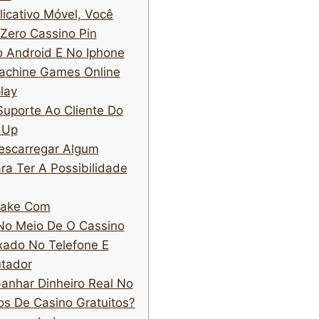
cativo Móvel, Você
Zero Cassino Pin
 Android E No Iphone
Machine Games Online
lay
Suporte Ao Cliente Do
 Up
escarregar Algum
ra Ter A Possibilidade
take Com
No Meio De O Cassino
xado No Telefone E
tador
Ganhar Dinheiro Real No
s De Casino Gratuitos?