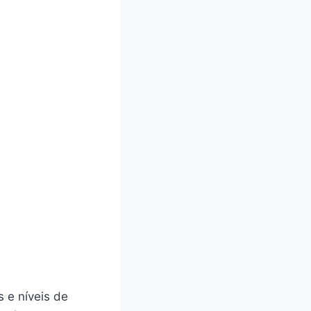
 e níveis de