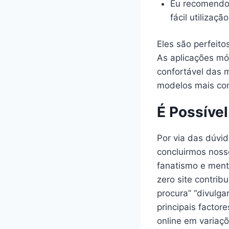
Eu recomendo 
fácil utilização
Eles são perfeito
As aplicações mó
confortável das 
modelos mais co
É Possíve
Por via das dúvid
concluirmos noss
fanatismo e ment
zero site contri
procura” “divulga
principais factor
online em variaç