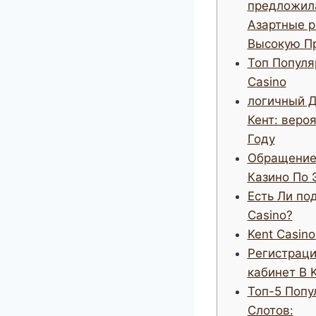
предложил
Азартные р
Высокую П
Топ Популя
Casino
логичный Д
Кент: веро
Году
Обращение
Казино По 
Есть Ли по
Casino?
Kent Casin
Регистраци
кабинет В K
Топ-5 Попу
Слотов: