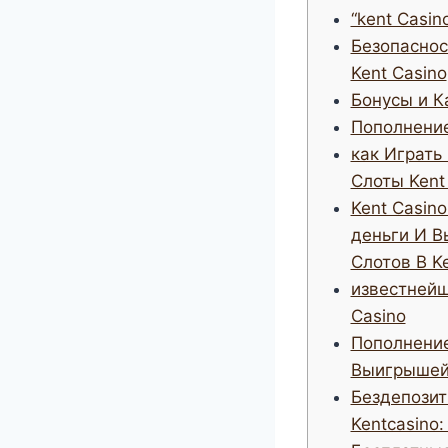
“kent Casin
Безопаснос
Kent Casino
Бонусы и К
Пополнение
как Играть
Слоты Kent
Kent Casino
деньги И В
Слотов В Ke
известнейш
Casino
Пополнение
Выигрыше
Бездепозит
Kentcasino: