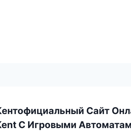
Кентофициальный Сайт Онл
Kent С Игровыми Автомата