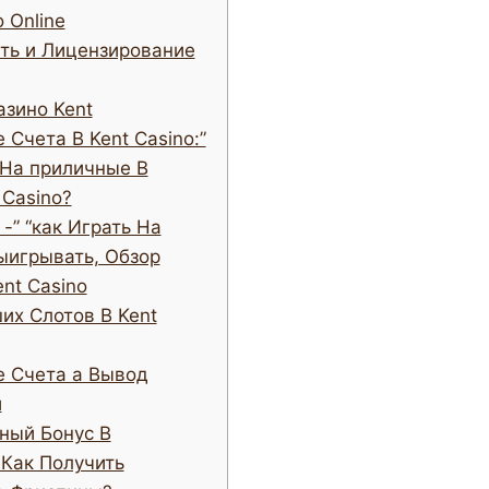
o Online
ть и Лицензирование
азино Kent
 Счета В Kent Casino:”
 На приличные В
 Casino?
 -” “как Играть На
ыигрывать, Обзор
nt Casino
их Слотов В Kent
 Счета а Вывод
й
ный Бонус В
 Как Получить