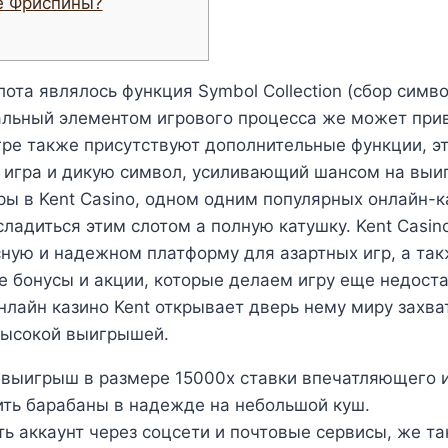
е Фриспины?
ота являлось функция Symbol Collection (сбор симво
альный элементом игрового процесса же может при
ре также присутствуют дополнительные функции, эт
 игра и дикую символ, усиливающий шансом на выиг
ры в Kent Casino, одном одним популярных онлайн-к
сладиться этим слотом а полную катушку. Kent Casi
ную и надежном платформу для азартных игр, а та
 бонусы и акции, которые делаем игру еще недост
нлайн казино Kent открывает дверь нему миру зах
высокой выигрышей.
выигрыш в размере 15000x ставки впечатляющего и
ить барабаны в надежде на небольшой куш.
ь аккаунт через соцсети и почтовые сервисы, же т