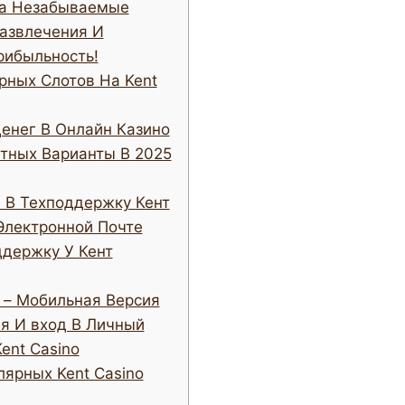
а Незабываемые
азвлечения И
рибыльность!
рных Слотов На Kent
енег В Онлайн Казино
ятных Варианты В 2025
 В Техподдержку Кент
Электронной Почте
ддержку У Кент
o – Мобильная Версия
я И вход В Личный
ent Casino
лярных Kent Casino