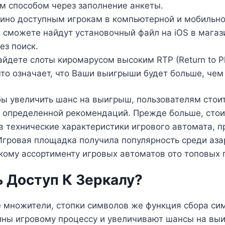
 способом через заполнение анкеты.
зино доступным игрокам в компьютерной и мобильно
 сможете найдут установочный файл на iOS в мага
ез поиск.
айдете слоты киромарусом высоким RTP (Return to Pl
то означает, что Ваши выигрыши будет больше, чем 
бы увеличить шанс на выигрыш, пользователям стои
 определенной рекомендаций. Прежде больше, стои
 технические характеристики игрового автомата, п
 Игровая площадка получила популярность среди аза
кому ассортименту игровых автоматов ото топовых 
ь Доступ К Зеркалу?
 множители, стопки символов же функция сбора си
ины игровому процессу и увеличивают шансы на выи