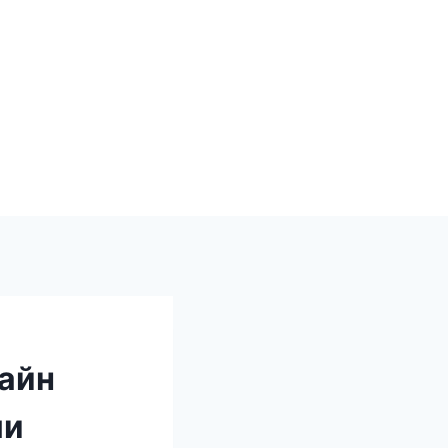
айн
ми