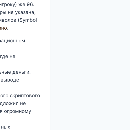
гроку) же 96.
ры не указана,
мволов (Symbol
ино
.
трационном
где не
ьные деньги.
 выводе
ого скриптового
редложил не
ря огромному
тных