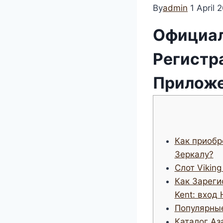
By
admin
1 April 
Официал
Регистр
Приложе
Как приобр
Зеркалу?
Слот Viking
Как Зареги
Kent: вход
Популярные
Каталог Аз