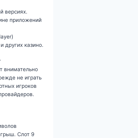
й версиях.
зине приложений
ayer)
и других казино.
т
т внимательно
режде не играть
ртных игроков
провайдеров.
мволов
грыш. Слот 9