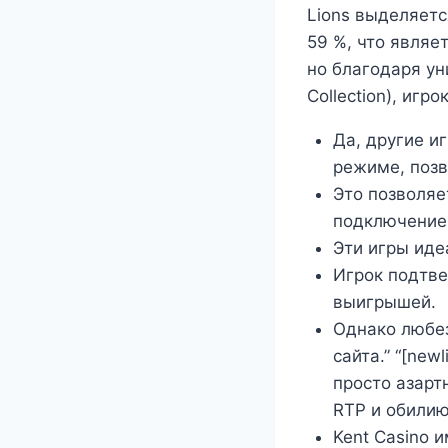
Lions выделяетс
59 %, что являе
но благодаря ун
Collection), иг
Да, другие и
режиме, позв
Это позволяе
подключение 
Эти игры иде
Игрок подтве
выигрышей.
Однако любез
сайта.” “[new
просто азарт
RTP и обилию
Kent Casino 