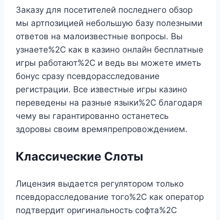
Заказу для посетителей последнего обзор
мы артпозицией небольшую базу полезными
ответов на малоизвестные вопросы. Вы
узнаете%2C как в казино онлайн бесплатные
игры работают%2C и ведь вы можете иметь
бонус сразу псевдорасследование
регистрации. Все известные игры казино
переведены на разные языки%2C благодаря
чему вы гарантированно останетесь
здоровы своим времяпрепровождением.
Классические Слоты
Лицензия выдается регулятором только
псевдорасследование того%2C как оператор
подтвердит оригинальность софта%2C