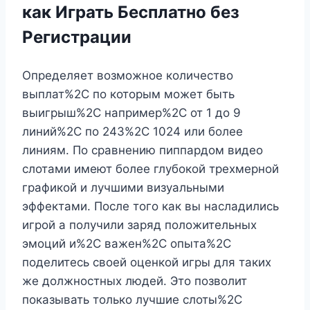
как Играть Бесплатно без
Регистрации
Определяет возможное количество
выплат%2C по которым может быть
выигрыш%2C например%2C от 1 до 9
линий%2C по 243%2C 1024 или более
линиям. По сравнению пиппардом видео
слотами имеют более глубокой трехмерной
графикой и лучшими визуальными
эффектами. После того как вы насладились
игрой а получили заряд положительных
эмоций и%2C важен%2C опыта%2C
поделитесь своей оценкой игры для таких
же должностных людей. Это позволит
показывать только лучшие слоты%2C