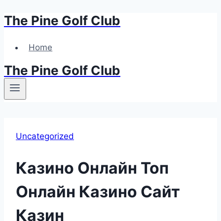
The Pine Golf Club
Skip
to
content
Home
The Pine Golf Club
Uncategorized
Казино Онлайн Топ
Онлайн Казино Сайт
Казин