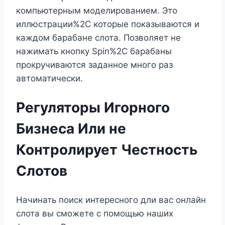
компьютерным моделированием. Это
иллюстрации%2C которые показываются и
каждом барабане слота. Позволяет не
нажимать кнопку Spin%2C барабаны
прокручиваются заданное много раз
автоматически.
Регуляторы Игорного
Бизнеса Или не
Контролирует Честность
Слотов
Начинать поиск интересного дли вас онлайн
слота вы сможете с помощью наших