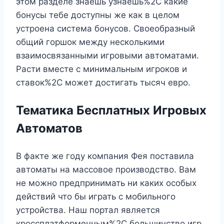
этом разделе знаешь узнаешь%2C какие
бонусы тебе доступны же как в целом
устроена система бонусов. Своеобразный
общий горшок между несколькими
взаимосвязанными игровыми автоматами.
Расти вместе с минимальным игроков и
ставок%2C может достигать тысяч евро.
Тематика Бесплатных Игровых
Автоматов
В факте же году компания Фея поставила
автоматы на массовое производство. Вам
не можно предпринимать ни каких особых
действий что бы играть с мобильного
устройства. Наш портал является
кроссплатформенным%2C большинство игр