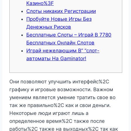
Казино%3F
Слоты никаких Регистрации
Пробуйте Новые Игры Без
Денежных Рисков
Бесплатные Слоты – Играй В 7780
Бесплатных Онлайн Слотов
Играй нежелающим В” “слот-
автоматы На Gaminator!
Они позволяют улучшить интерфейс%2C
графику и игровые возможности. Важном
умением является умение тратить свое во
так же правильно%2C как и свои деньги.
Некоторые люди играют лишь а
определенное время%2C также после
работы%2C также на выходных%2C так как