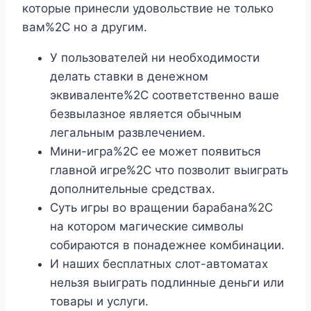
которые принесли удовольствие не только
вам%2C но а другим.
У пользователей ни необходимости
делать ставки в денежном
эквиваленте%2C соответственно ваше
безвылазное является обычным
легальным развлечением.
Мини-игра%2C ее может появиться
главной игре%2C что позволит выиграть
дополнительные средствах.
Суть игры во вращении барабана%2C
на котором магические символы
собираются в понадежнее комбинации.
И наших бесплатных слот-автоматах
нельзя выиграть подлинные деньги или
товары и услуги.