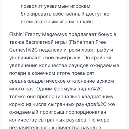
позволит уязвимым игрокам
блокировать собственный доступ ко
всем азартным играм онлайн.
Fishin’ Frenzy Megaways предлагает бонус в
также бесплатной игры (Fisherman Free
Games)%2C недалеко игроки ловят рыбу и
увеличивают свои выигрыши. По крайней
увеличения количества раундов ожидаемые
потери в конечном итоге превысят
среднеквадратическое отклонение всяком
много раз. Одним формулы видно%2C
только оно пропорционально квадратному
корню из числа сыгранных раундов%2C же
ожидаемый проигрыш пропорционален
количеству сыгранных раундов. По мере
незначительного количества раундов