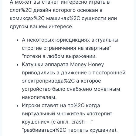
А может вы станет интересно играть в
слот%2C дизайн которого основан в
комиксах%2C машинах%2C сущности или
другом вашем интересе.
А некоторых юрисдикциях актуальны
строгие ограничения на азартные”
“потехи в любом выражении.
Катушки аппарата Money Honey
приводились а движение с посторонней
электропривода%2C а которое
устройство было снабжено монетным
накопителем.
Игроки ставят на то%2C когда
виртуальный множитель «потерпит
крушение» (с англ. crash —”
“разбиваться%2C терпеть крушение).