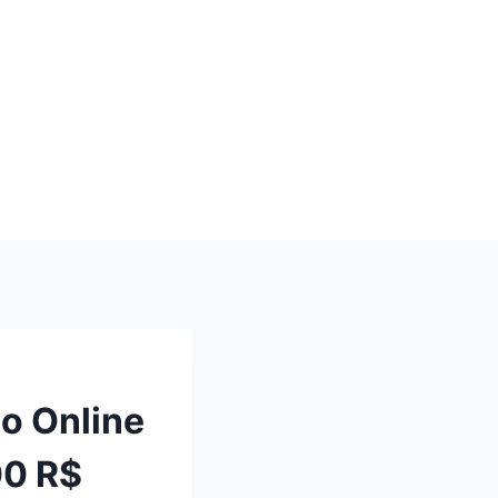
o Online
00 R$