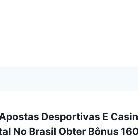
Apostas Desportivas E Casin
atal No Brasil Obter Bônus 16