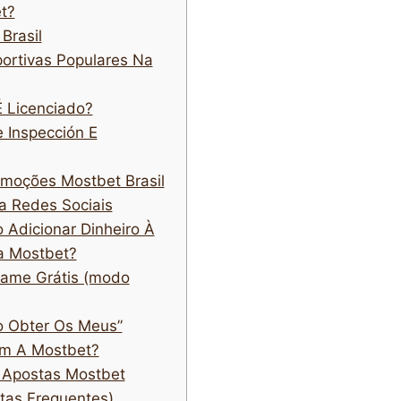
t?
Brasil
ortivas Populares Na
 Licenciado?
 Inspección E
moções Mostbet Brasil
a Redes Sociais
Adicionar Dinheiro À
a Mostbet?
ame Grátis (modo
 Obter Os Meus”
m A Mostbet?
 Apostas Mostbet
tas Frequentes)