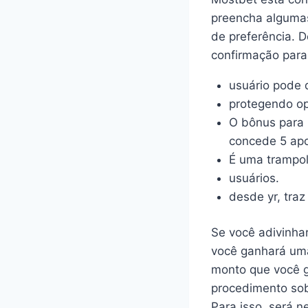
preencha alguma
de preferência. D
confirmação para 
usuário pode d
protegendo op
O bônus para 
concede 5 apo
É uma trampol
usuários.
desde yr, tra
Se você adivinha
você ganhará uma
monto que você g
procedimento sob
Para isso, será 