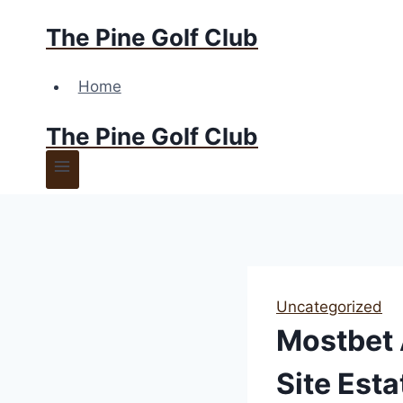
Skip
The Pine Golf Club
to
content
Home
The Pine Golf Club
Uncategorized
Mostbet 
Site Est