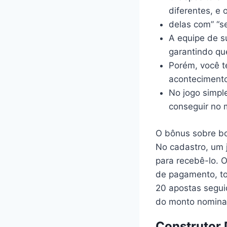
diferentes, e 
delas com” “s
A equipe de su
garantindo qu
Porém, você t
acontecimento
No jogo simpl
conseguir no 
O bônus sobre bo
No cadastro, um 
para recebê-lo. 
de pagamento, to 
20 apostas segui
do monto nominal
Construtor 