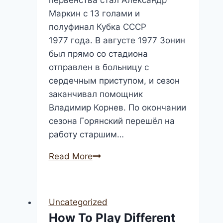
Маркин с 13 голами и
полуфинал Кубка СССР
1977 года. В августе 1977 Зонин
был прямо со стадиона
отправлен в больницу с
сердечным приступом, и сезон
заканчивал помощник
Владимир Корнев. По окончании
сезона Горянский перешёл на
работу старшим…
ФК
Read More
Зенит
сегодня
свежие
Uncategorized
новости
How To Play Different
команды