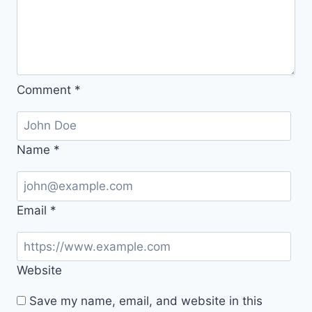
Comment
*
Name
*
Email
*
Website
Save my name, email, and website in this