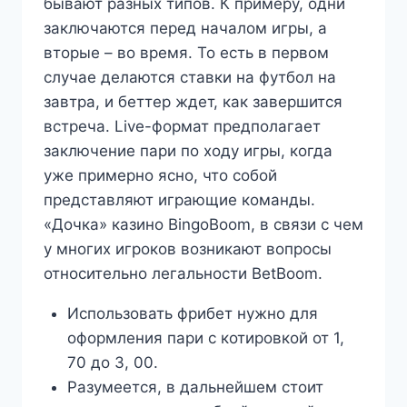
бывают разных типов. К примеру, одни
заключаются перед началом игры, а
вторые – во время. То есть в первом
случае делаются ставки на футбол на
завтра, и беттер ждет, как завершится
встреча. Live-формат предполагает
заключение пари по ходу игры, когда
уже примерно ясно, что собой
представляют играющие команды.
«Дочка» казино BingoBoom, в связи с чем
у многих игроков возникают вопросы
относительно легальности BetBoom.
Использовать фрибет нужно для
оформления пари с котировкой от 1,
70 до 3, 00.
Разумеется, в дальнейшем стоит