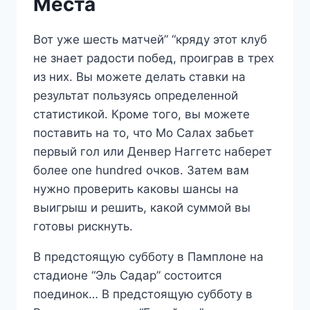
Места
Вот уже шесть матчей” “кряду этот клуб
не знает радости побед, проиграв в трех
из них. Вы можете делать ставки на
результат пользуясь определенной
статистикой. Кроме того, вы можете
поставить на то, что Мо Салах забьет
первый гол или Денвер Наггетс наберет
более one hundred очков. Затем вам
нужно проверить каковы шансы на
выигрыш и решить, какой суммой вы
готовы рискнуть.
В предстоящую субботу в Памплоне на
стадионе “Эль Садар” состоится
поединок… В предстоящую субботу в