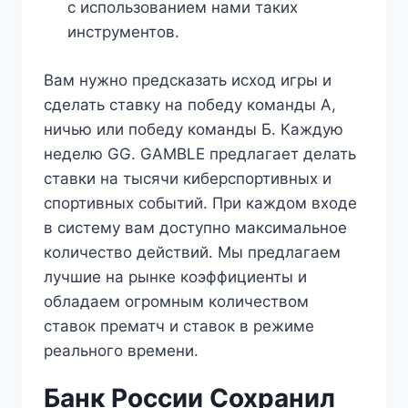
с использованием нами таких
инструментов.
Вам нужно предсказать исход игры и
сделать ставку на победу команды А,
ничью или победу команды Б. Каждую
неделю GG. GAMBLE предлагает делать
ставки на тысячи киберспортивных и
спортивных событий. При каждом входе
в систему вам доступно максимальное
количество действий. Мы предлагаем
лучшие на рынке коэффициенты и
обладаем огромным количеством
ставок прематч и ставок в режиме
реального времени.
Банк России Сохранил