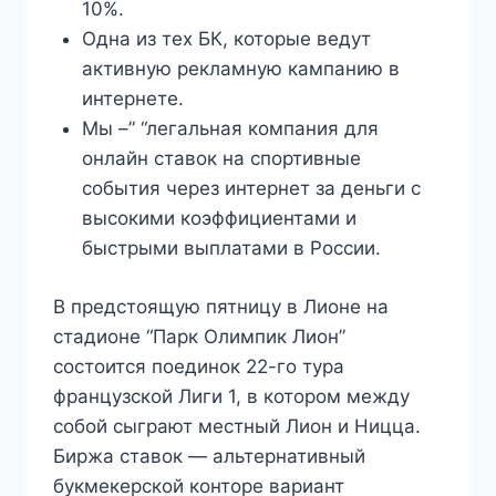
10%.
Одна из тех БК, которые ведут
активную рекламную кампанию в
интернете.
Мы –” “легальная компания для
онлайн ставок на спортивные
события через интернет за деньги с
высокими коэффициентами и
быстрыми выплатами в России.
В предстоящую пятницу в Лионе на
стадионе “Парк Олимпик Лион”
состоится поединок 22-го тура
французской Лиги 1, в котором между
собой сыграют местный Лион и Ницца.
Биржа ставок — альтернативный
букмекерской конторе вариант