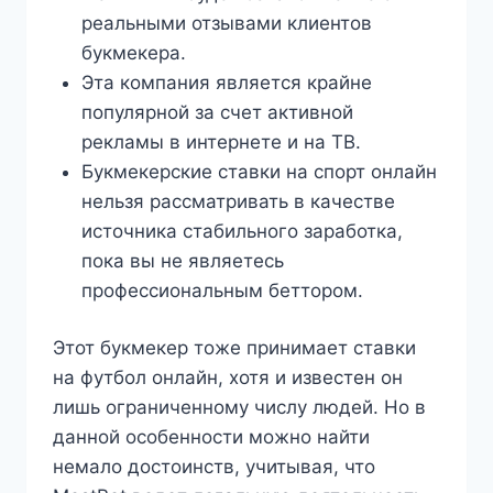
реальными отзывами клиентов
букмекера.
Эта компания является крайне
популярной за счет активной
рекламы в интернете и на ТВ.
Букмекерские ставки на спорт онлайн
нельзя рассматривать в качестве
источника стабильного заработка,
пока вы не являетесь
профессиональным беттором.
Этот букмекер тоже принимает ставки
на футбол онлайн, хотя и известен он
лишь ограниченному числу людей. Но в
данной особенности можно найти
немало достоинств, учитывая, что