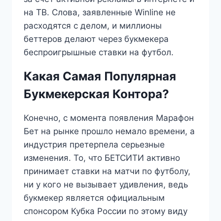
на ТВ. Слова, заявленные Winline не
расходятся с делом, и миллионы
беттеров делают через букмекера
беспроигрышные ставки на футбол.
Какая Самая Популярная
Букмекерская Контора?
Конечно, с момента появления Марафон
Бет на рынке прошло немало времени, а
индустрия претерпела серьезные
изменения. То, что БЕТСИТИ активно
принимает ставки на матчи по футболу,
ни у кого не вызывает удивления, ведь
букмекер является официальным
спонсором Кубка России по этому виду