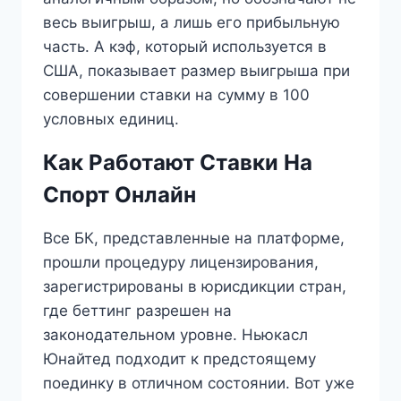
весь выигрыш, а лишь его прибыльную
часть. А кэф, который используется в
США, показывает размер выигрыша при
совершении ставки на сумму в 100
условных единиц.
Как Работают Ставки На
Спорт Онлайн
Все БК, представленные на платформе,
прошли процедуру лицензирования,
зарегистрированы в юрисдикции стран,
где беттинг разрешен на
законодательном уровне. Ньюкасл
Юнайтед подходит к предстоящему
поединку в отличном состоянии. Вот уже