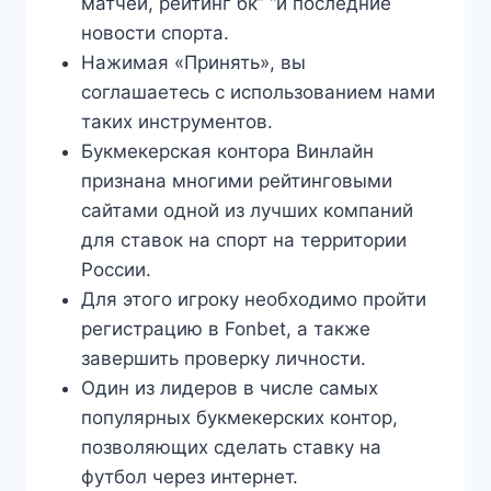
матчей, рейтинг бк” “и последние
новости спорта.
Нажимая «Принять», вы
соглашаетесь с использованием нами
таких инструментов.
Букмекерская контора Винлайн
признана многими рейтинговыми
сайтами одной из лучших компаний
для ставок на спорт на территории
России.
Для этого игроку необходимо пройти
регистрацию в Fonbet, а также
завершить проверку личности.
Один из лидеров в числе самых
популярных букмекерских контор,
позволяющих сделать ставку на
футбол через интернет.