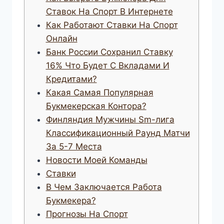
Ставок На Спорт В Интернете
Как Работают Ставки На Спорт
Онлайн
Банк России Сохранил Ставку
16% Что Будет С Вкладами И
Кредитами?
Какая Самая Популярная
Букмекерская Контора?
Финляндия Мужчины Sm-лига
Классификационный Раунд Матчи
За 5-7 Места
Новости Моей Команды
Ставки
В Чем Заключается Работа
Букмекера?
Прогнозы На Спорт