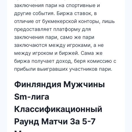
заключения пари на спортивные и
другие события. Биржа ставок, в
отличие от букмекерской конторы, лишь
предоставляет платформу для
заключения пари, само же пари
заключаются между игроками, а не
между игроком и биржей. Сама же
биржа получает доход, беря комиссию с
прибыли выигравших участников пари.
Финляндия Мужчины
Sm-лига
Классификационный
Раунд Матчи За 5-7