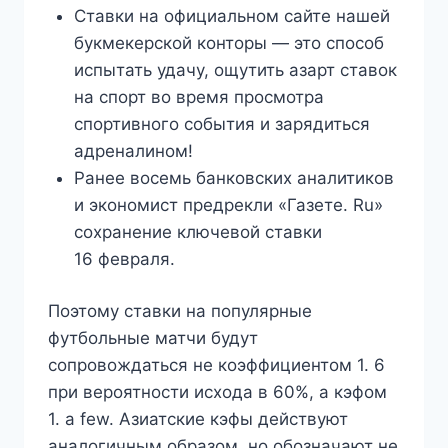
Ставки на официальном сайте нашей
букмекерской конторы — это способ
испытать удачу, ощутить азарт ставок
на спорт во время просмотра
спортивного события и зарядиться
адреналином!
Ранее восемь банковских аналитиков
и экономист предрекли «Газете. Ru»
сохранение ключевой ставки
16 февраля.
Поэтому ставки на популярные
футбольные матчи будут
сопровождаться не коэффициентом 1. 6
при вероятности исхода в 60%, а кэфом
1. a few. Азиатские кэфы действуют
аналогичным образом, но обозначают не