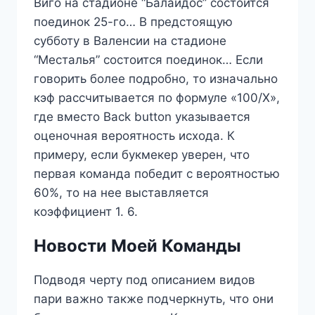
Виго на стадионе “Балайдос” состоится
поединок 25-го… В предстоящую
субботу в Валенсии на стадионе
“Месталья” состоится поединок… Если
говорить более подробно, то изначально
кэф рассчитывается по формуле «100/X»,
где вместо Back button указывается
оценочная вероятность исхода. К
примеру, если букмекер уверен, что
первая команда победит с вероятностью
60%, то на нее выставляется
коэффициент 1. 6.
Новости Моей Команды
Подводя черту под описанием видов
пари важно также подчеркнуть, что они